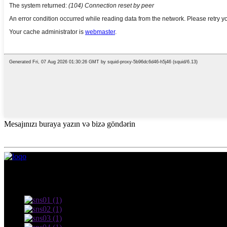
Mesajınızı buraya yazın və bizə göndərin
© Copyright - 2010-2022: Bütün hüquqlar qorunur.
İstifadə şərtləri və Məxfilik Siyasəti