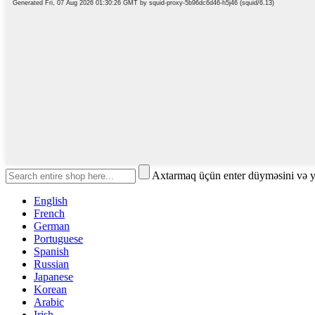
Axtarmaq üçün enter düyməsini və 
English
French
German
Portuguese
Spanish
Russian
Japanese
Korean
Arabic
Irish