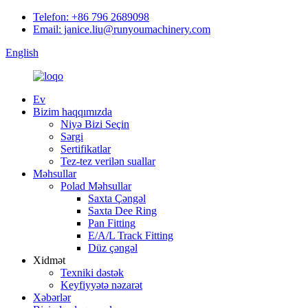
Telefon: +86 796 2689098
Email: janice.liu@runyoumachinery.com
English
Ev
Bizim haqqımızda
Niyə Bizi Seçin
Sərgi
Sertifikatlar
Tez-tez verilən suallar
Məhsullar
Polad Məhsullar
Saxta Çəngəl
Saxta Dee Ring
Pan Fitting
E/A/L Track Fitting
Düz çəngəl
Xidmət
Texniki dəstək
Keyfiyyətə nəzarət
Xəbərlər