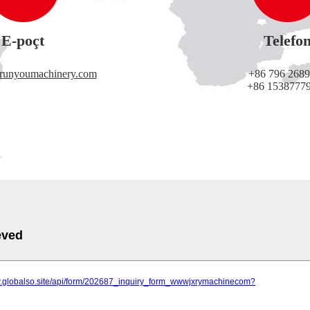
E-poçt
Telefo
@runyoumachinery.com
+86 796 268
+86 1538777