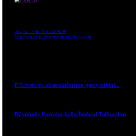
Bizimlə əlaqə saxlayın
Ünvan: Cənubi Sənaye Parkı, Xingan County, Ji'an City, Jiang
Telefon: +86 796 2689098
Mail: janice.liu@runyoumachinery.com
Faks: +86 796 2689106
Whatsapp: +86 15387779877
Ən Son Hadisə
Sentyabr
06
E/L treki və aksesuarlarının geniş tətbiqi...
--Səyahət zamanı velosipedinizi necə bağlamaq olar?...
Sentyabr
06
Döyülmüş Parçalar üçün İstehsal Təlimatları
Döymə prosesinin təbiəti...
Sentyabr
06